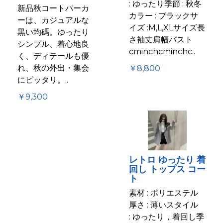
: ゆったり季節 : 秋冬
新品秋コートパーカ
カラー : ブラックサ
ーは、カジュアルな
イズ :M,L,XLサイズ長
黒い均碼。ゆったり
さ袖丈肩幅バスト
シンプル、着心地良
cminchcminchc..
く、ディテールも優
れ、秋の外出・集会
￥8,800
にピッタリ。..
￥9,300
レトロ ゆったり 着
回し トップス コー
ト
素材 : ポリエステル
厚さ : 薄いスタイル
: ゆったり，着回し季