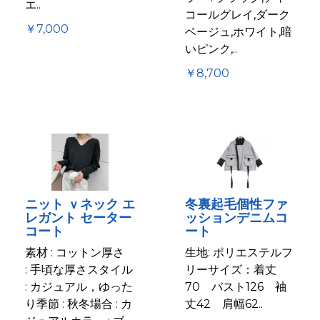
エ..
コールグレイ,ダーク
￥7,000
ベージュ,ホワイト,暗
いピンク,..
￥8,700
ニット ｖネック エ
冬裏起毛個性ファ
レガント セーター
ッションデニムコ
コート
ート
素材 : コットン厚さ
生地: ポリエステルフ
: 手頃な厚さスタイル
リーサイズ：着丈
: カジュアル，ゆった
70 バスト126 袖
り季節 : 秋冬場合 : カ
丈42 肩幅62..