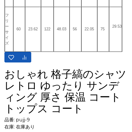
フ
リ
ー
29.53
60
23.62
122
48.03
56
22.05
75
サ
イ
ズ
おしゃれ 格子縞のシャツ
レトロ ゆったり サンデ
ィング 厚さ 保温 コート
トップス コート
品番: pujj-9
在庫: 在庫あり