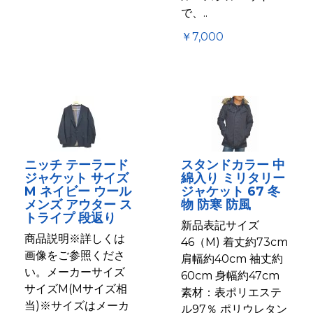
で、..
￥7,000
ニッチ テーラード
スタンドカラー 中
ジャケット サイズ
綿入り ミリタリー
M ネイビー ウール
ジャケット 67 冬
メンズ アウター ス
物 防寒 防風
トライプ 段返り
新品表記サイズ
商品説明※詳しくは
46（M) 着丈約73cm
画像をご参照くださ
肩幅約40cm 袖丈約
い。メーカーサイズ
60cm 身幅約47cm
サイズM(Mサイズ相
素材：表ポリエステ
当)※サイズはメーカ
ル97％ ポリウレタン