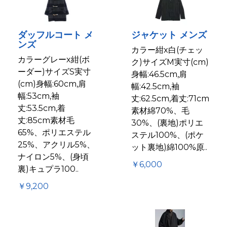
ダッフルコート メ
ジャケット メンズ
ンズ
カラー紺x白(チェッ
カラーグレーx紺(ボ
ク)サイズM実寸(cm)
ーダー)サイズS実寸
身幅:46.5cm,肩
(cm)身幅:60cm,肩
幅:42.5cm,袖
幅:53cm,袖
丈:62.5cm,着丈:71cm
丈:53.5cm,着
素材綿70%、毛
丈:85cm素材毛
30%、(裏地)ポリエ
65%、ポリエステル
ステル100%、(ポケ
25%、アクリル5%、
ット裏地)綿100%原..
ナイロン5%、(身頃
￥6,000
裏)キュプラ100..
￥9,200