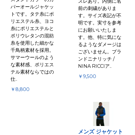
スレあり。内側に名
バーオールジャケッ
前の刺繍がありま
トです。タテ糸にポ
す。サイズ表記が不
リエステル糸、ヨコ
明です。実寸を参考
糸にポリエステルと
にお願いいたしま
ポリウレタンの混紡
す。他、特に気にな
糸を使用した細かな
るようなダメージは
千鳥柄素材を採用。
ございません。ブラ
サマーウールのよう
ンドニナリッチ /
な素材感、ポリエス
NINA RICCIア..
テル素材ならではの
￥9,500
仕..
￥8,800
メンズ ジャケット