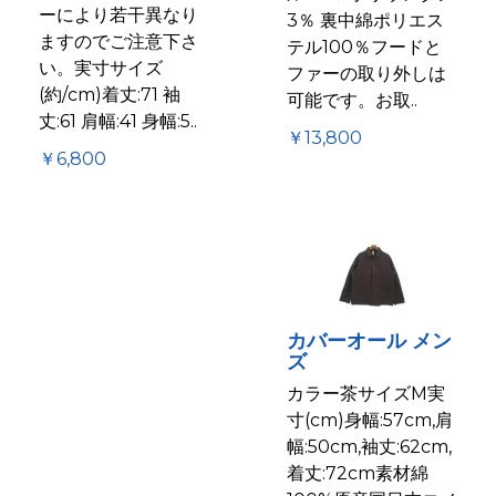
ーにより若干異なり
3％ 裏中綿ポリエス
ますのでご注意下さ
テル100％フードと
い。実寸サイズ
ファーの取り外しは
(約/cm)着丈:71 袖
可能です。お取..
丈:61 肩幅:41 身幅:5..
￥13,800
￥6,800
カバーオール メン
ズ
カラー茶サイズM実
寸(cm)身幅:57cm,肩
幅:50cm,袖丈:62cm,
着丈:72cm素材綿