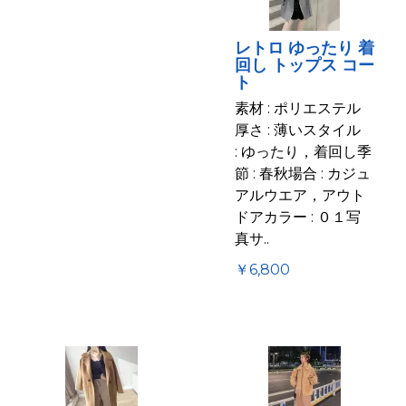
レトロ ゆったり 着
回し トップス コー
ト
素材 : ポリエステル
厚さ : 薄いスタイル
: ゆったり，着回し季
節 : 春秋場合 : カジュ
アルウエア，アウト
ドアカラー : ０１写
真サ..
￥6,800