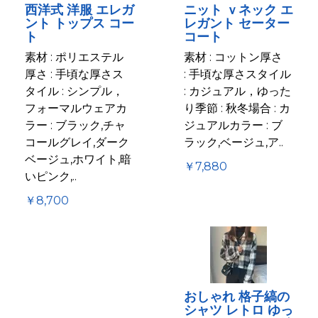
西洋式 洋服 エレガ
ニット ｖネック エ
ント トップス コー
レガント セーター
ト
コート
素材 : ポリエステル
素材 : コットン厚さ
厚さ : 手頃な厚さス
: 手頃な厚さスタイル
タイル : シンプル，
: カジュアル，ゆった
フォーマルウェアカ
り季節 : 秋冬場合 : カ
ラー : ブラック,チャ
ジュアルカラー : ブ
コールグレイ,ダーク
ラック,ベージュ,ア..
ベージュ,ホワイト,暗
￥7,880
いピンク,..
￥8,700
おしゃれ 格子縞の
シャツ レトロ ゆっ