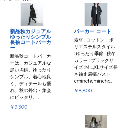
新品秋カジュアル
パーカー コート
ゆったりシンプル
素材 : コットン，ポ
長袖コートパーカ
リエステルスタイル
ー
: ゆったり季節 : 秋冬
新品秋コートパーカ
カラー : ブラックサ
ーは、カジュアルな
イズ :M,L,XLサイズ長
黒い均碼。ゆったり
さ袖丈肩幅バスト
シンプル、着心地良
cminchcminchc..
く、ディテールも優
れ、秋の外出・集会
￥8,800
にピッタリ。..
￥9,300