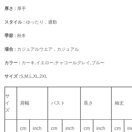
厚さ :
厚手
スタイル :
ゆったり，通勤
季節 :
秋冬
場合 :
カジュアルウエア，カジュアル
カラー :
カーキ,イエロー,チャコールグレイ,ブルー
サイズ :
S,M,L,XL,2XL
サ
イ
肩幅
バスト
長さ
袖丈
ズ
cm
inch
cm
inch
cm
inch
cm
in