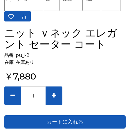
ニット ｖネック エレガ
ント セーター コート
品番: pujj-8
在庫: 在庫あり
￥7,880
カートに入れる