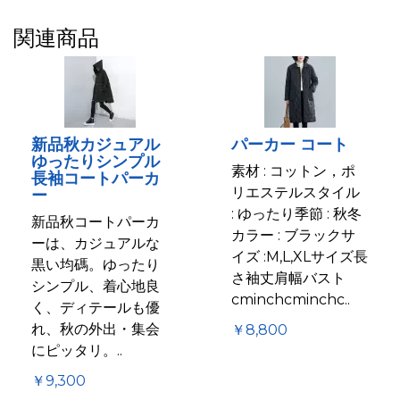
関連商品
新品秋カジュアル
パーカー コート
ゆったりシンプル
素材 : コットン，ポ
長袖コートパーカ
リエステルスタイル
ー
: ゆったり季節 : 秋冬
新品秋コートパーカ
カラー : ブラックサ
ーは、カジュアルな
イズ :M,L,XLサイズ長
黒い均碼。ゆったり
さ袖丈肩幅バスト
シンプル、着心地良
cminchcminchc..
く、ディテールも優
れ、秋の外出・集会
￥8,800
にピッタリ。..
￥9,300