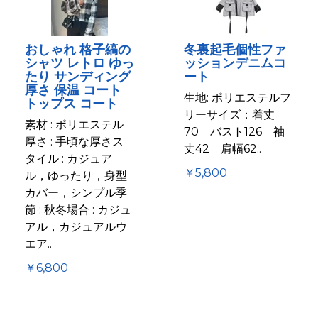
おしゃれ 格子縞の
冬裏起毛個性ファ
シャツ レトロ ゆっ
ッションデニムコ
たり サンディング
ート
厚さ 保温 コート
生地: ポリエステルフ
トップス コート
リーサイズ：着丈
素材 : ポリエステル
70 バスト126 袖
厚さ : 手頃な厚さス
丈42 肩幅62..
タイル : カジュア
￥5,800
ル，ゆったり，身型
カバー，シンプル季
節 : 秋冬場合 : カジュ
アル，カジュアルウ
エア..
￥6,800