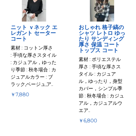
ニット ｖネック エ
おしゃれ 格子縞の
レガント セーター
シャツ レトロ ゆっ
コート
たり サンディング
厚さ 保温 コート
素材 : コットン厚さ
トップス コート
: 手頃な厚さスタイル
素材 : ポリエステル
: カジュアル，ゆった
厚さ : 手頃な厚さス
り季節 : 秋冬場合 : カ
タイル : カジュア
ジュアルカラー : ブ
ル，ゆったり，身型
ラック,ベージュ,ア..
カバー，シンプル季
￥7,880
節 : 秋冬場合 : カジュ
アル，カジュアルウ
エア..
￥6,800