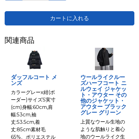
カートに入れる
関連商品
ダッフルコート メ
ウールライクルー
ンズ
ズハーフコート ニ
ルウェイ ジャケッ
カラーグレーx紺(ボ
ト・アウター その
ーダー)サイズS実寸
他のジャケット・
アウター ブラック
(cm)身幅:60cm,肩
グレー グリーン
幅:53cm,袖
上質なウール生地の
丈:53.5cm,着
ような肌触りと着心
丈:85cm素材毛
地のウールライク生
65%、ポリエステル