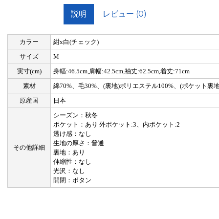
説明
レビュー (0)
カラー
紺x白(チェック)
サイズ
M
実寸(cm)
身幅:46.5cm,肩幅:42.5cm,袖丈:62.5cm,着丈:71cm
素材
綿70%、毛30%、(裏地)ポリエステル100%、(ポケット裏地)
原産国
日本
シーズン：秋冬
ポケット：あり 外ポケット:3、内ポケット:2
透け感：なし
生地の厚さ：普通
その他詳細
裏地：あり
伸縮性：なし
光沢：なし
開閉：ボタン