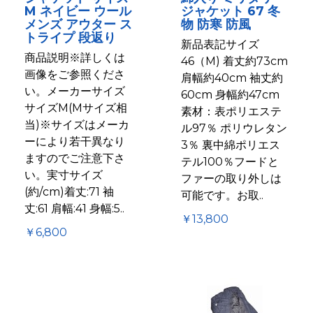
M ネイビー ウール
ジャケット 67 冬
メンズ アウター ス
物 防寒 防風
トライプ 段返り
新品表記サイズ
商品説明※詳しくは
46（M) 着丈約73cm
画像をご参照くださ
肩幅約40cm 袖丈約
い。メーカーサイズ
60cm 身幅約47cm
サイズM(Mサイズ相
素材：表ポリエステ
当)※サイズはメーカ
ル97％ ポリウレタン
ーにより若干異なり
3％ 裏中綿ポリエス
ますのでご注意下さ
テル100％フードと
い。実寸サイズ
ファーの取り外しは
(約/cm)着丈:71 袖
可能です。お取..
丈:61 肩幅:41 身幅:5..
￥13,800
￥6,800