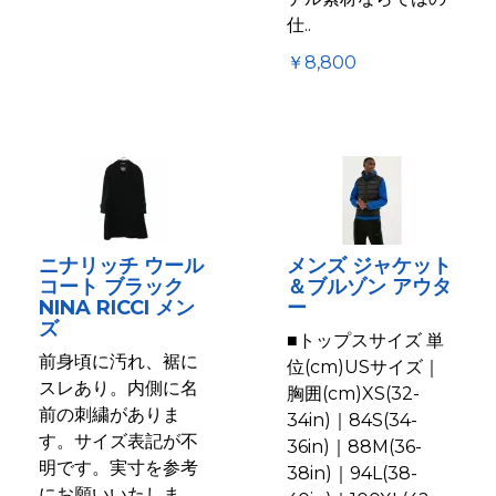
仕..
￥8,800
ニナリッチ ウール
メンズ ジャケット
コート ブラック
＆ブルゾン アウタ
NINA RICCI メン
ー
ズ
■トップスサイズ 単
前身頃に汚れ、裾に
位(cm)USサイズ｜
スレあり。内側に名
胸囲(cm)XS(32-
前の刺繍がありま
34in)｜84S(34-
す。サイズ表記が不
36in)｜88M(36-
明です。実寸を参考
38in)｜94L(38-
にお願いいたしま