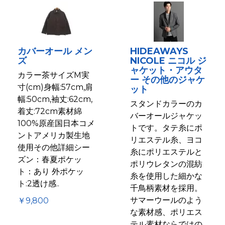
カバーオール メン
HIDEAWAYS
ズ
NICOLE ニコル ジ
ャケット・アウタ
カラー茶サイズM実
ー その他のジャケ
寸(cm)身幅:57cm,肩
ット
幅:50cm,袖丈:62cm,
スタンドカラーのカ
着丈:72cm素材綿
バーオールジャケッ
100%原産国日本コメ
トです。タテ糸にポ
ントアメリカ製生地
リエステル糸、ヨコ
使用その他詳細シー
糸にポリエステルと
ズン：春夏ポケッ
ポリウレタンの混紡
ト：あり 外ポケッ
糸を使用した細かな
ト:2透け感..
千鳥柄素材を採用。
サマーウールのよう
￥9,800
な素材感、ポリエス
テル素材ならではの