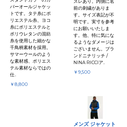
スレあり。内側に名
バーオールジャケッ
前の刺繍がありま
トです。タテ糸にポ
す。サイズ表記が不
リエステル糸、ヨコ
明です。実寸を参考
糸にポリエステルと
にお願いいたしま
ポリウレタンの混紡
す。他、特に気にな
糸を使用した細かな
るようなダメージは
千鳥柄素材を採用。
ございません。ブラ
サマーウールのよう
ンドニナリッチ /
な素材感、ポリエス
NINA RICCIア..
テル素材ならではの
￥9,500
仕..
￥8,800
メンズ ジャケット