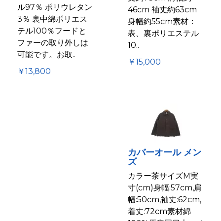
ル97％ ポリウレタン
46cm 袖丈約63cm
3％ 裏中綿ポリエス
身幅約55cm素材：
テル100％フードと
表、裏ポリエステル
ファーの取り外しは
10..
可能です。お取..
￥15,000
￥13,800
カバーオール メン
ズ
カラー茶サイズM実
寸(cm)身幅:57cm,肩
幅:50cm,袖丈:62cm,
着丈:72cm素材綿