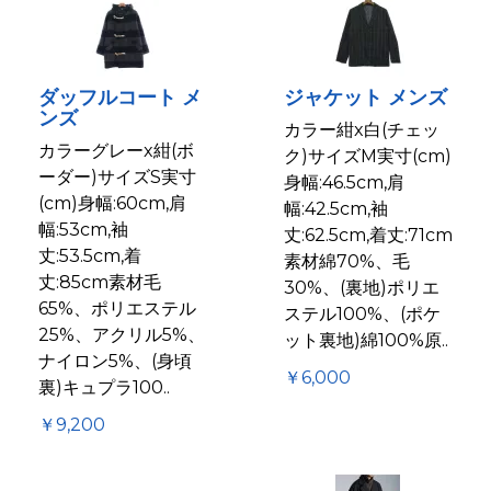
ダッフルコート メ
ジャケット メンズ
ンズ
カラー紺x白(チェッ
カラーグレーx紺(ボ
ク)サイズM実寸(cm)
ーダー)サイズS実寸
身幅:46.5cm,肩
(cm)身幅:60cm,肩
幅:42.5cm,袖
幅:53cm,袖
丈:62.5cm,着丈:71cm
丈:53.5cm,着
素材綿70%、毛
丈:85cm素材毛
30%、(裏地)ポリエ
65%、ポリエステル
ステル100%、(ポケ
25%、アクリル5%、
ット裏地)綿100%原..
ナイロン5%、(身頃
￥6,000
裏)キュプラ100..
￥9,200