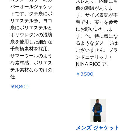
スレあり。内側に名
バーオールジャケッ
前の刺繍がありま
トです。タテ糸にポ
す。サイズ表記が不
リエステル糸、ヨコ
明です。実寸を参考
糸にポリエステルと
にお願いいたしま
ポリウレタンの混紡
す。他、特に気にな
糸を使用した細かな
るようなダメージは
千鳥柄素材を採用。
ございません。ブラ
サマーウールのよう
ンドニナリッチ /
な素材感、ポリエス
NINA RICCIア..
テル素材ならではの
￥9,500
仕..
￥8,800
メンズ ジャケット