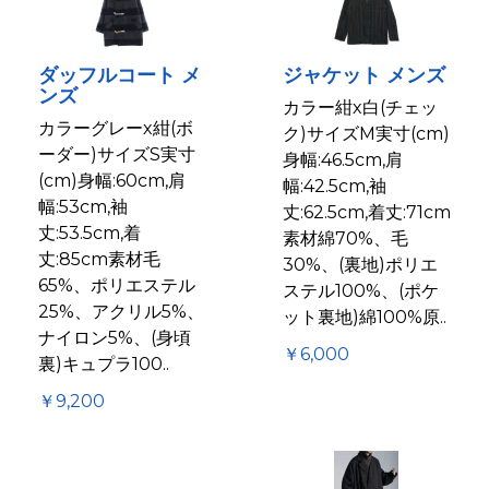
ダッフルコート メ
ジャケット メンズ
ンズ
カラー紺x白(チェッ
カラーグレーx紺(ボ
ク)サイズM実寸(cm)
ーダー)サイズS実寸
身幅:46.5cm,肩
(cm)身幅:60cm,肩
幅:42.5cm,袖
幅:53cm,袖
丈:62.5cm,着丈:71cm
丈:53.5cm,着
素材綿70%、毛
丈:85cm素材毛
30%、(裏地)ポリエ
65%、ポリエステル
ステル100%、(ポケ
25%、アクリル5%、
ット裏地)綿100%原..
ナイロン5%、(身頃
￥6,000
裏)キュプラ100..
￥9,200