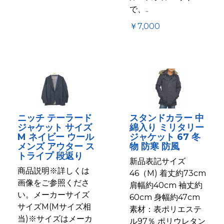
で、..
￥7,000
ニッチ テーラード
スタンドカラー 中
ジャケット サイズ
綿入り ミリタリー
M ネイビー ウール
ジャケット 67 冬
メンズ アウター ス
物 防寒 防風
トライプ 段返り
新品表記サイズ
商品説明※詳しくは
46（M) 着丈約73cm
画像をご参照くださ
肩幅約40cm 袖丈約
い。メーカーサイズ
60cm 身幅約47cm
サイズM(Mサイズ相
素材：表ポリエステ
当)※サイズはメーカ
ル97％ ポリウレタン