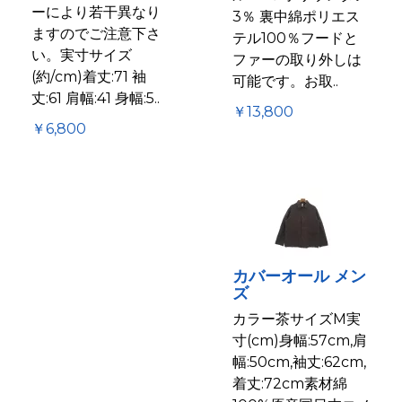
ーにより若干異なり
3％ 裏中綿ポリエス
ますのでご注意下さ
テル100％フードと
い。実寸サイズ
ファーの取り外しは
(約/cm)着丈:71 袖
可能です。お取..
丈:61 肩幅:41 身幅:5..
￥13,800
￥6,800
カバーオール メン
ズ
カラー茶サイズM実
寸(cm)身幅:57cm,肩
幅:50cm,袖丈:62cm,
着丈:72cm素材綿